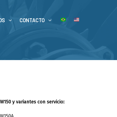
OS
CONTACTO
PW150
y variantes con servicio:
W150A