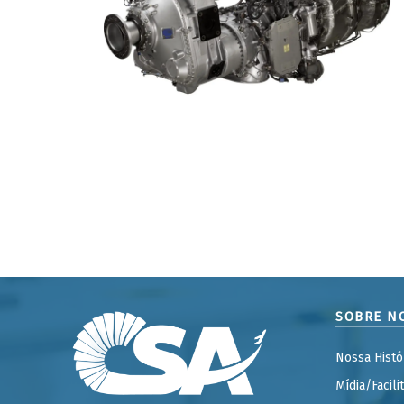
SOBRE N
Nossa Histó
Mídia/Facili