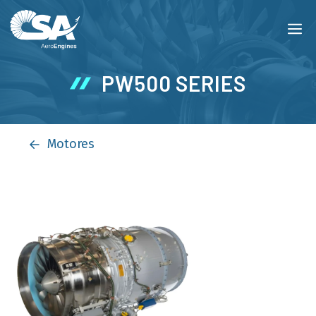
Saltar
M
al
contenido
PW500 SERIES
Motores