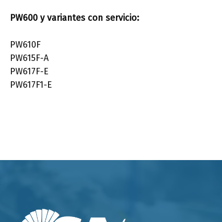
PW600
y variantes con servicio:
PW610F
PW615F-A
PW617F-E
PW617F1-E