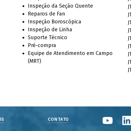
Inspeção da Seção Quente
J
Reparos de Fan
J
Inspeção Boroscópica
J
Inspeção de Linha
J
Suporte Técnico
J
Pré-compra
J
Equipe de Atendimento em Campo
J
(MRT)
J
J
ÓS
CONTATO