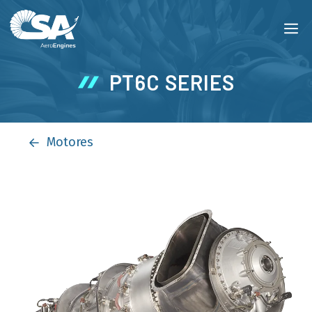
Pular
M
para
o
conteúdo
PT6C SERIES
Motores