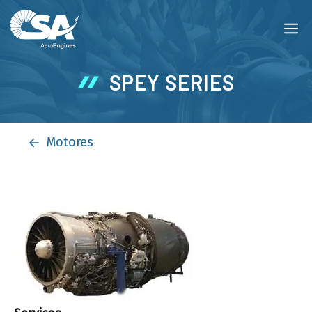
Pular
M
para
o
conteúdo
SPEY SERIES
Motores